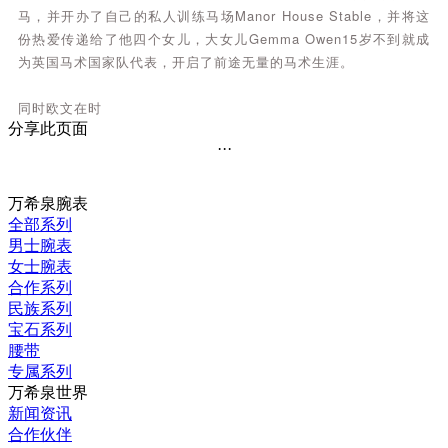
马
，
并
开
办
了
自
己
的
私
人
训
练
马
场
M
a
n
o
r
H
o
u
s
e
S
t
a
b
l
e
，
并
将
这
份
热
爱
传
递
给
了
他
四
个
女
儿
，
大
女
儿
G
e
m
m
a
O
w
e
n
1
5
岁
不
到
就
成
为
英
国
马
术
国
家
队
代
表
，
开
启
了
前
途
无
量
的
马
术
生
涯
。
同
时
欧
文
在
时
分享此页面
···
万希泉腕表
全部系列
男士腕表
女士腕表
合作系列
民族系列
宝石系列
腰带
专属系列
万希泉世界
新闻资讯
合作伙伴