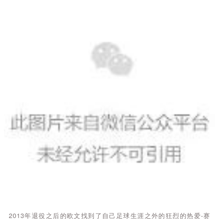
2
0
1
3
年
退
役
之
后
的
欧
文
找
到
了
自
己
足
球
生
涯
之
外
的
狂
烈
的
热
爱
-
赛