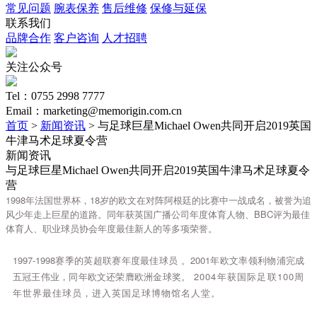
常见问题
腕表保养
售后维修
保修与延保
联系我们
品牌合作
客户咨询
人才招聘
关注公众号
Tel：0755 2998 7777
Email：marketing@memorigin.com.cn
首页
>
新闻资讯
> 与足球巨星Michael Owen共同开启2019英国
牛津马术足球夏令营
新闻资讯
与足球巨星Michael Owen共同开启2019英国牛津马术足球夏令
营
1
9
9
8
年
法
国
世
界
杯
，
1
8
岁
的
欧
文
在
对
阵
阿
根
廷
的
比
赛
中
一
战
成
名
，
被
誉
为
追
风
少
年
走
上
巨
星
的
道
路
。
同
年
获
英
国
广
播
公
司
年
度
体
育
人
物
、
B
B
C
评
为
最
佳
体
育
人
、
职
业
球
员
协
会
年
度
最
佳
新
人
的
等
多
项
荣
誉
。
1
9
9
7
-
1
9
9
8
赛
季
的
英
超
联
赛
年
度
最
佳
球
员
。
2
0
0
1
年
欧
文
率
领
利
物
浦
完
成
五
冠
王
伟
业
，
同
年
欧
文
还
荣
膺
欧
洲
金
球
奖
。
2
0
0
4
年
获
国
际
足
联
1
0
0
周
年
世
界
最
佳
球
员
，
进
入
英
国
足
球
博
物
馆
名
人
堂
。