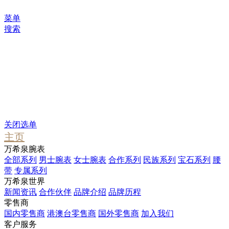
菜单
搜索
您可能感兴趣
Waterfall
Pendant
Stargate
关闭选单
主页
万希泉腕表
全部系列
男士腕表
女士腕表
合作系列
民族系列
宝石系列
腰
带
专属系列
万希泉世界
新闻资讯
合作伙伴
品牌介绍
品牌历程
零售商
国内零售商
港澳台零售商
国外零售商
加入我们
客户服务