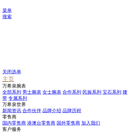
菜单
搜索
您可能感兴趣
Waterfall
Pendant
Stargate
关闭选单
主页
万希泉腕表
全部系列
男士腕表
女士腕表
合作系列
民族系列
宝石系列
腰
带
专属系列
万希泉世界
新闻资讯
合作伙伴
品牌介绍
品牌历程
零售商
国内零售商
港澳台零售商
国外零售商
加入我们
客户服务