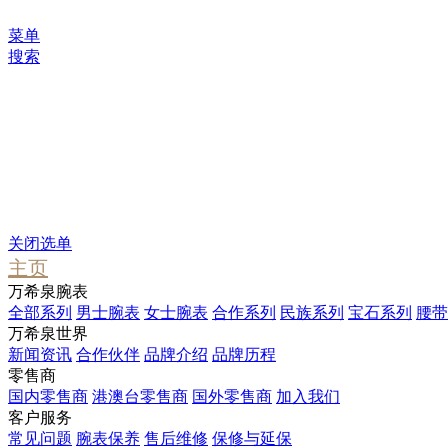
菜单
搜索
您可能感兴趣
Waterfall
Pendant
Stargate
关闭选单
主页
万希泉腕表
全部系列
男士腕表
女士腕表
合作系列
民族系列
宝石系列
腰带
万希泉世界
新闻资讯
合作伙伴
品牌介绍
品牌历程
零售商
国内零售商
港澳台零售商
国外零售商
加入我们
客户服务
常见问题
腕表保养
售后维修
保修与延保