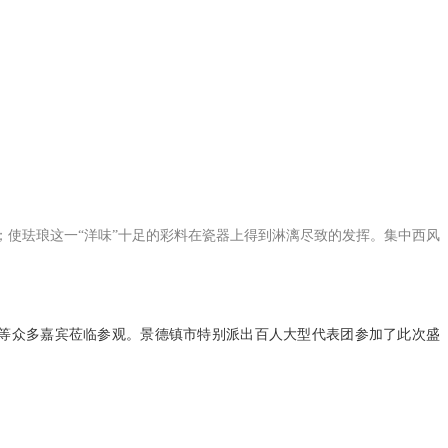
；使珐琅这一
“
洋味
”
十足的彩料在瓷器上得到淋漓尽致的发挥。集中西风
等众多嘉宾莅临参观。景德镇市特别派出百人大型代表团参加了此次盛