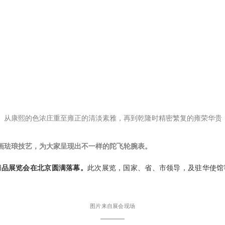
。从康熙的色浓庄重至雍正的清淡素雅，再到乾隆时精密繁复的雍荣华贵
画珐琅技艺，为大家呈现出不一样的陀飞轮腕表。
精品展览会
在北京
圆满落幕。
此次展览，国家、省、市领导，及驻华使馆
图片来自展会现场
———