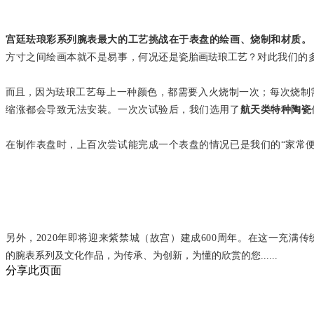
宫廷珐琅彩系列腕表
最大的工艺挑战在于表盘的绘画、烧制和材质。
方寸之间绘画本就不是易事，何况还是
瓷胎画珐琅工艺？
对此我们的
而且，
因为珐琅工艺每上一种颜色，都需要入火烧制一次；每次烧制
缩涨都会导致无法安装。一次次试验后，我们选用了
航天类特种陶瓷
在制作表盘时，上百次尝试能完成一个表盘的情况已是我们的
“家常
另外，2020年即将迎来紫禁城（故宫）建成600周年。在这一充满
的腕表系列及文化作品，为传承、为创新，为懂的欣赏的您
......
分享此页面