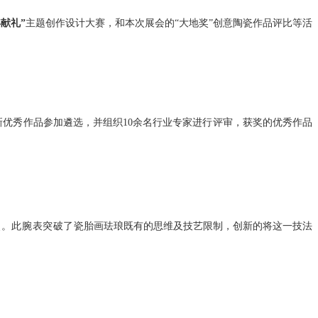
献礼”
主题创作设计大赛，和本次展会的
“大地奖”创意陶瓷作品评比等活
新优秀作品参加遴选，并组织10余名行业专家进行评审，
获奖的优秀作品
奖。此腕表突破了
瓷胎画珐琅既有的思维及技艺限制，创新的将这一技法