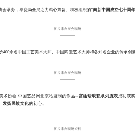
协会承办，举瓷局全局之力精心筹备、积极组织的
“向新中国成立七十周年
图片来自展会现场
———
所
400余名中国工艺美术大师、中国陶瓷艺术大师和各知名企业的传承创
图片来自展会现场
———
美术协会
·中国艺品网北京站监制的作品--
宫廷珐琅彩系列腕表
成功获
、发扬民族文化
的初心。
图片来自现场资料