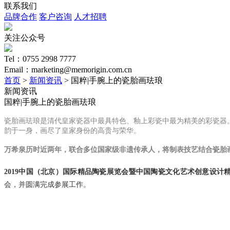
联系我们
品牌合作
客户咨询
人才招聘
关注公众号
Tel：0755 2998 7777
Email：marketing@memorigin.com.cn
首页
>
新闻资讯
> 国粹|手腕上的瓷胎画珐琅
新闻资讯
国粹|手腕上的瓷胎画珐琅
瓷胎画珐琅是清代皇家瓷器中最具特色、釉上彩瓷中最为精美的彩瓷器
韵于一身，画尽了皇家身份的高贵与荣华。
万希泉历时近两年，联合
多位国家级非遗
传承人
，将制表技艺结合瓷胎
2019中国（北京）国际精品陶瓷展览会暨中国陶瓷文化艺术创意设计
会，并圆满完成参展工作。