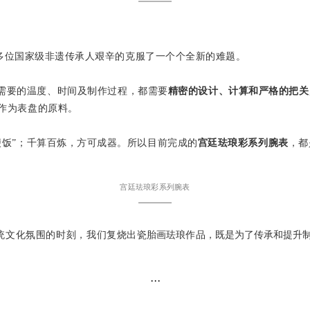
———
多位国家级非遗传承人艰辛的克服了一个个全新的难题
。
需要的温度、时间及制作过程，都需要
精密的设计、计算和严格的把关
作为表盘的原料。
便饭”；千算百炼，方可成器。所以目前完成的
宫廷珐琅彩系列腕表
，都
宫廷珐琅彩系列腕表
———
传统文化氛围的时刻，我们复烧出
瓷胎画珐琅作品，既是为了传承和提升
···