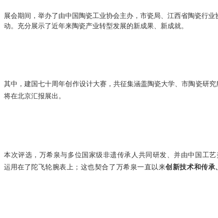
展会期间，举办了由中国陶瓷工业协会主办，市瓷局、江西省陶瓷行业
动
。充分展示了近年来陶瓷产业转型发展的新成果、新成就。
其中，建国七十周年创作设计大赛，共征集涵盖陶瓷大学、市陶瓷研究
将在北京汇报展出。
本次评选，万希泉与多位国家级非遗传承人共同研发、并由中国工艺
运用在了
陀飞轮腕表上；这也契合了万希泉一直以来
创新技术和传承