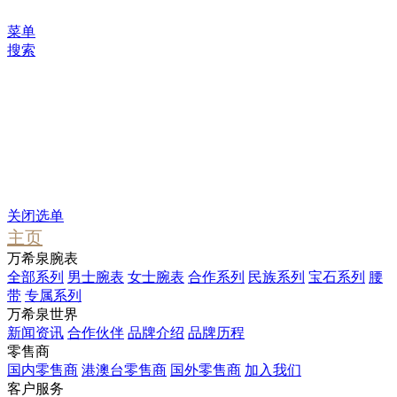
菜单
搜索
您可能感兴趣
Waterfall
Pendant
Stargate
关闭选单
主页
万希泉腕表
全部系列
男士腕表
女士腕表
合作系列
民族系列
宝石系列
腰
带
专属系列
万希泉世界
新闻资讯
合作伙伴
品牌介绍
品牌历程
零售商
国内零售商
港澳台零售商
国外零售商
加入我们
客户服务