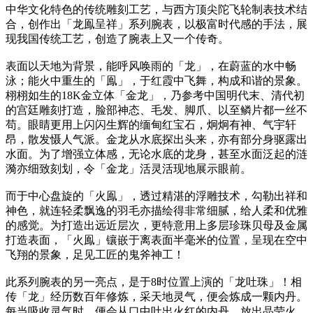
中华文化特色的传统雕刻工艺，与西方顶尖陀飞轮制表技术结
合，创作出「龙鳯呈祥」系列腕表，以极富时代感的手法，展
现我国传统工艺，创造了腕表上又一个传奇。
表面以天地为背景，能呼风唤雨的「龙」，在蔚蓝的水中畅
泳；能火中重生的「鳯」，于红霞中飞舞，构成和谐的景象。
栩栩如生的18K金立体「金龙」，乃参考中国明代末、清代初
的宫廷雕刻打造，脸部神态、毛发、脚爪、以至鳞片都一丝不
苟。眼睛更用上闪闪生辉的缅甸红宝石，炯炯有神、气宇轩
昂，散发慑人气派。金龙从水底探出头来，亦有部分身驱露出
水面。为了增强立体感，无论水底的龙身，甚至水面泛起的涟
漪亦细致刻划，令「金龙」活灵活现地展示眼前。
而于中心盘旋的「火鳯」，透过精湛的浮雕技术，勾勒出祥和
神色，就连轻柔飘逸的羽毛亦描绘得非常细腻，给人柔和优雅
的感觉。为打造出远近层次，更特意用上多层珍珠贝母及金属
打造表面，「火鳯」镶嵌于离表面半毫米的位置，呈现在空中
飞翔的景象，足见工匠的鬼斧神工！
此系列腕表的另一亮点，是于8时位置上演的「龙吐珠」！相
传「龙」经历数百年修炼，采天地灵气，便会炼成一颗内丹。
每当吸收灵气时，便会从口中吐出火红的内丹，放出晶莹火