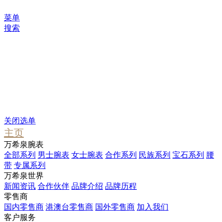
菜单
搜索
您可能感兴趣
Waterfall
Pendant
Stargate
关闭选单
主页
万希泉腕表
全部系列
男士腕表
女士腕表
合作系列
民族系列
宝石系列
腰
带
专属系列
万希泉世界
新闻资讯
合作伙伴
品牌介绍
品牌历程
零售商
国内零售商
港澳台零售商
国外零售商
加入我们
客户服务