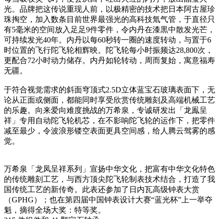
光。品牌把这传说重现人前，以极精密的技术把日本阿古屋珍
珠掏空，加入数条目前世界最强光的高科技氚气管，于直径只
有5毫米的空间放入足足9件零件，令内丹在漆黒中散发光芒，
可持续发光40年。内丹以每60秒转一圈的速度转动，与置于6
时位置的飞行陀飞轮相辉映。陀飞轮每小时振频达28,800次，
更配合72小时动力储存。内丹如轮转动，周而复始，寓意福寿
无疆。
于符合视觉需求的斜面穹顶式2.5D立体蓝宝石玻璃表面下，无
论从正面或侧面，都能同时享受欣赏传统雕刻及高端机械工艺
的乐趣。向来爱向难度挑战的万希泉，专诚研发出「龙鳯呈
祥」专用自动陀飞轮机芯，在不影响陀飞轮的运作下，把零件
减至最少，令波浪形镂空表面更具空间感，给人腾云驾雾的感
觉。
万希泉「龙凤呈祥系列」宣扬中华文化，把富有中华文化特色
的传统雕刻工艺，与西方顶尖陀飞轮制表技术结合，打造了我
国传统工艺的新传奇。此表还参加了日内瓦高级钟表大赏
（GPHG）；也在第四届中国钟表设计大赛“蓝光杯”上一举夺
魁，摘得全场大奖：特等奖。