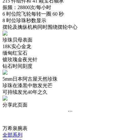
215 件组件和 41 颗宝石轴承
振频：28800次/每小时
6 时位陀飞轮每转一圈 60 秒
8 时位珍珠秒数显示
摆轮及擒纵机构同时围绕摆轮中心
珍珠贝母表面
18K实心金龙
缅甸红宝石
镀玫瑰金夜光针
钻石时间刻度
5mm日本阿古屋天然珍珠
珍珠在漆黒中散发光芒
可持续发光40年之久
分享此页面
···
万希泉腕表
全部系列