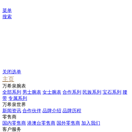
菜单
搜索
您可能感兴趣
Waterfall
Pendant
Stargate
关闭选单
主页
万希泉腕表
全部系列
男士腕表
女士腕表
合作系列
民族系列
宝石系列
腰
带
专属系列
万希泉世界
新闻资讯
合作伙伴
品牌介绍
品牌历程
零售商
国内零售商
港澳台零售商
国外零售商
加入我们
客户服务