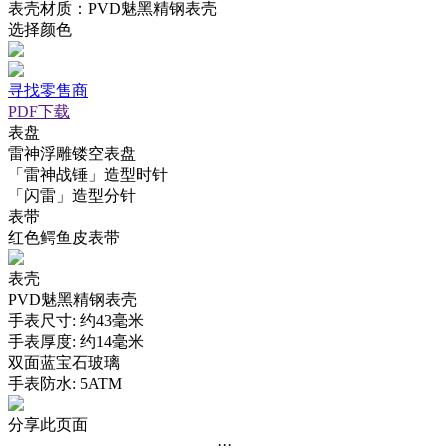
表壳材质：PVD魅黑精钢表壳
选择颜色
寻找零售商
PDF下载
表盘
雷神浮雕镂空表盘
「雷神战锤」造型时针
「闪雷」造型分针
表带
红色鳄鱼皮表带
表壳
PVD魅黑精钢表壳
手表尺寸: 约43毫米
手表厚度: 约14毫米
双面蓝宝石玻璃
手表防水: 5ATM
分享此页面
···