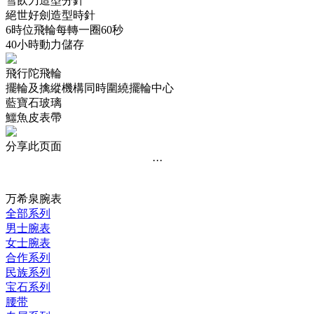
雪飲刀造型分針
絕世好劍造型時針
6時位飛輪每轉一圈60秒
40小時動力儲存
飛行陀飛輪
擺輪及擒縱機構同時圍繞擺輪中心
藍寶石玻璃
鱷魚皮表帶
分享此页面
···
万希泉腕表
全部系列
男士腕表
女士腕表
合作系列
民族系列
宝石系列
腰带