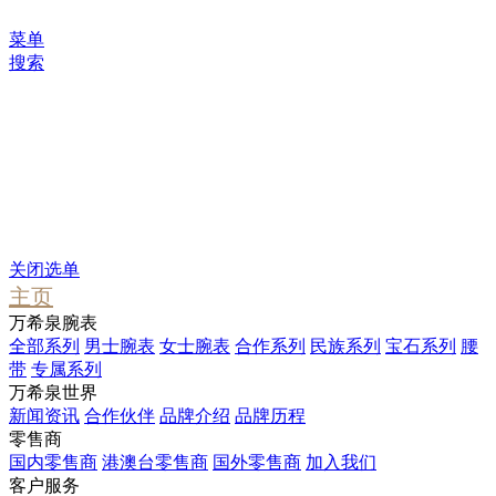
菜单
搜索
您可能感兴趣
Waterfall
Pendant
Stargate
关闭选单
主页
万希泉腕表
全部系列
男士腕表
女士腕表
合作系列
民族系列
宝石系列
腰
带
专属系列
万希泉世界
新闻资讯
合作伙伴
品牌介绍
品牌历程
零售商
国内零售商
港澳台零售商
国外零售商
加入我们
客户服务