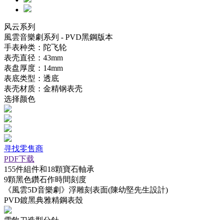
风云系列
風雲音樂劇系列 - PVD黑鋼版本
手表种类：陀飞轮
表壳直径：43mm
表盘厚度：14mm
表底类型：透底
表壳材质：金精钢表壳
选择颜色
寻找零售商
PDF下载
155件組件和18顆寶石軸承
9顆黑色鑽石作時間刻度
《風雲5D音樂劇》浮雕刻表面(陳幼堅先生設計)
PVD鍍黑典雅精鋼表殼