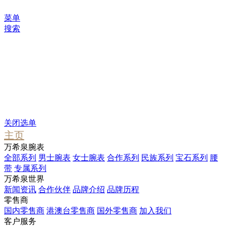
菜单
搜索
您可能感兴趣
Waterfall
Pendant
Stargate
关闭选单
主页
万希泉腕表
全部系列
男士腕表
女士腕表
合作系列
民族系列
宝石系列
腰
带
专属系列
万希泉世界
新闻资讯
合作伙伴
品牌介绍
品牌历程
零售商
国内零售商
港澳台零售商
国外零售商
加入我们
客户服务