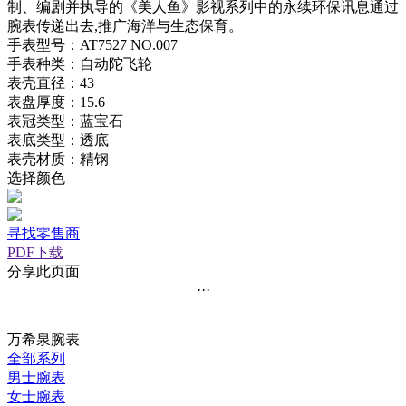
制、编剧并执导的《美人鱼》影视系列中的永续环保讯息通过
腕表传递出去,推广海洋与生态保育。
手表型号：AT7527 NO.007
手表种类：自动陀飞轮
表壳直径：43
表盘厚度：15.6
表冠类型：蓝宝石
表底类型：透底
表壳材质：精钢
选择颜色
寻找零售商
PDF下载
分享此页面
···
万希泉腕表
全部系列
男士腕表
女士腕表