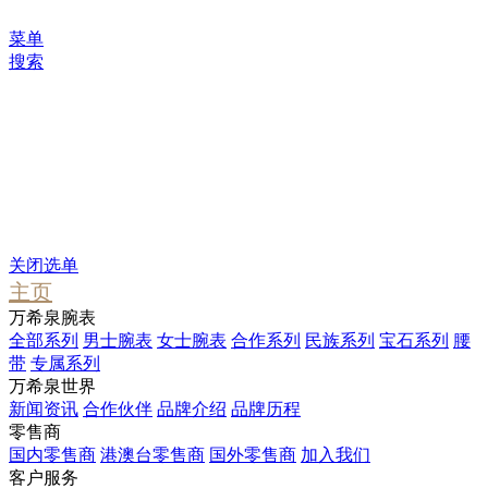
菜单
搜索
您可能感兴趣
Waterfall
Pendant
Stargate
关闭选单
主页
万希泉腕表
全部系列
男士腕表
女士腕表
合作系列
民族系列
宝石系列
腰
带
专属系列
万希泉世界
新闻资讯
合作伙伴
品牌介绍
品牌历程
零售商
国内零售商
港澳台零售商
国外零售商
加入我们
客户服务