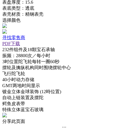
表盘厚度：15.6
表底类型：透底
表壳材质：精钢表壳
选择颜色
寻找零售商
PDF下载
232件组件及18顆宝石承轴
振频：28800次／每小时
3时位置陀飞轮每转一圈60秒
摆轮及擒纵机构同时围绕摆轮中心
飞行陀飞轮
40小时动力存储
GMT两地时间显示
镀金立体金球装饰 (12時位置)
自动上链装置及摆陀
鳄鱼皮表带
特殊立体蓝宝石玻璃
分享此页面
···