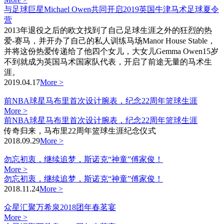
与足球巨星Michael Owen共同开启2019英国牛津马术足球夏令
营
2013年退役之后的欧文找到了自己足球生涯之外的狂烈的热
爱-赛马，并开办了自己的私人训练马场Manor House Stable，
并将这份热爱传递给了他四个女儿，大女儿Gemma Owen15岁
不到就成为英国马术国家队代表，开启了前途无量的马术生
涯。
2019.04.17
More >
前NBA球星马布里首次设计腕表，纪念22周年篮球生涯
More >
前NBA球星马布里首次设计腕表，纪念22周年篮球生涯
传奇归来，马布里22周年篮球生涯纪念仪式
2018.09.29
More >
勿忘初衷，继续追梦，斯诺克“神童”傅家俊！
More >
勿忘初衷，继续追梦，斯诺克“神童”傅家俊！
2018.11.24
More >
众星汇聚万希泉2018团年春茗宴
More >