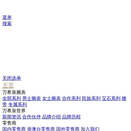
菜单
搜索
您可能感兴趣
Waterfall
Pendant
Stargate
关闭选单
主页
万希泉腕表
全部系列
男士腕表
女士腕表
合作系列
民族系列
宝石系列
腰
带
专属系列
万希泉世界
新闻资讯
合作伙伴
品牌介绍
品牌历程
零售商
国内零售商
港澳台零售商
国外零售商
加入我们