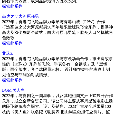
陨石作为表盘，成为品牌最薄的腕表系列。
探索此系列
高达之父大河原邦男
2023年，香港陀飞轮品牌万希泉与香港山成（PPW）合作，
打造高达之父大河原邦男50周年展限量版陀飞轮系列，提供神
高达及双侠狗两个款式，向大河原邦男笔下脍炙人口的机械角
色致敬
探索此系列
龙珠Z
2023年，香港陀飞轮品牌万希泉与东映动画合作，推出富故事
性的《龙珠Z》系列陀飞轮。手表备有「金钢版」及「黑钢
版」两个版本，各全球限量20枚。 设计师在镂空的表盘上刻
划悟空与菲利的对战情形。
探索此系列
BGM 美人鱼
2022年，与喜剧之王周星驰，以及其胞姐周文姬正式展开合作
关系，成立全新合资公司。该公司将主要从事周星驰电影主题
的陀飞轮腕表之探索、设计及销售。2023年首发全球限量100
枚的《美人鱼》联名陀飞轮腕表,把由周星驰担任总制片、监