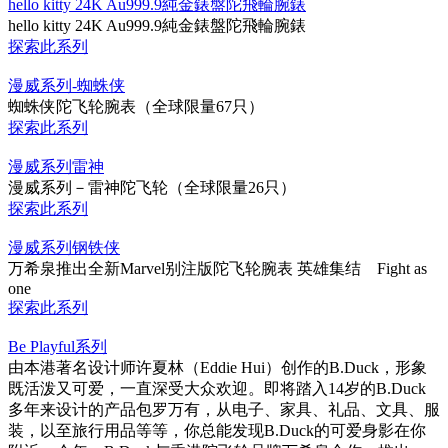
hello kitty 24K Au999.9純金錶盤陀飛輪腕錶
hello kitty 24K Au999.9純金錶盤陀飛輪腕錶
探索此系列
漫威系列-蜘蛛侠
蜘蛛侠陀飞轮腕表（全球限量67只）
探索此系列
漫威系列雷神
漫威系列－雷神陀飞轮（全球限量26只）
探索此系列
漫威系列钢铁侠
万希泉推出全新Marvel别注版陀飞轮腕表 英雄集结 Fight as
one
探索此系列
Be Playful系列
由本港著名设计师许夏林（Eddie Hui）创作的B.Duck，形象
既活泼又可爱，一直深受大众欢迎。即将踏入14岁的B.Duck
多年来设计的产品包罗万有，从电子、家具、礼品、文具、服
装，以至旅行用品等等，你总能发现B.Duck的可爱身影在你