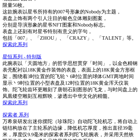
限量50枚。
这款腕表以星爷所持有的007号形象的Nobody为主题，
表盘上饰有两个引人注目的银色立体雕刻图案，
分别是导演形象的星爷NFT图案和Nobody标志。
表盘上还刻有对星爷特别有意义的字句，
包括「007」、「ZHOU」、「CRAZY」、「TALENT」等。
探索此系列
星恒系列 - 特别版
此腕表以「天圆地方」的哲学思想贯穿「时间」，以金色精钢
表壳配衬以18K黄金作装饰的表盘，表面上的18K黄金方形框
架，围绕着3时位置的陀飞轮丶6时位置的球体GMT两地时间
显示丶9时位置的小型表盘及12时位置的18K黄金浑天仪装
饰。陀飞轮齿环更雕刻了唐朝石刻图形的飞龙，与时间盘上的
凤凰镂空雕刻互相辉映，渗透出中华文化的精髓。
探索此系列
探索者 系列
万希泉研发出迷你摆陀（珍珠陀）自动陀飞轮机芯，将自动上
链结构放在了主轮系的边缘，降低机芯厚度，推出直径39毫
米，厚度仅9.9毫米的探索者系列陀飞轮腕表，并采用天然铁