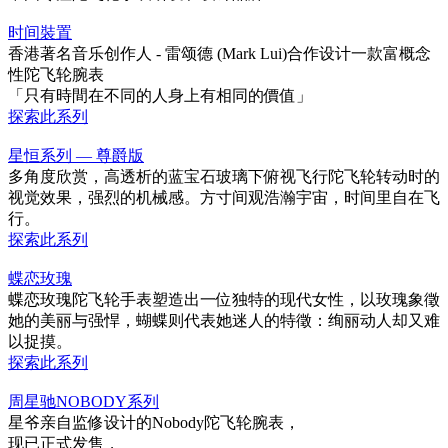
时间裝置
香港著名音乐创作人 - 雷颂德 (Mark Lui)合作设计一款富概念
性陀飞轮腕表
「只有時間在不同的人身上有相同的價值」
探索此系列
星恒系列 — 尊爵版
多角度欣赏，高透析的蓝宝石玻璃下俯视飞行陀飞轮转动时的
视觉效果，强烈的机械感。方寸间观浩瀚宇宙，时间里自在飞
行。
探索此系列
蝶恋玫瑰
蝶恋玫瑰陀飞轮手表塑造出一位独特的现代女性，以玫瑰象徵
她的美丽与强悍，蝴蝶则代表她迷人的特徵：绚丽动人却又难
以捉摸。
探索此系列
周星驰NOBODY系列
星爷亲自监修设计的Nobody陀飞轮腕表，
现已正式发售，