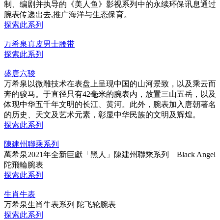
制、编剧并执导的《美人鱼》影视系列中的永续环保讯息通过
腕表传递出去,推广海洋与生态保育。
探索此系列
万希泉真皮男士腰带
探索此系列
盛唐六骏
万希泉以微雕技术在表盘上呈现中国的山河景致，以及乘云而
奔的骏马。于直径只有42毫米的腕表内，放置三山五岳，以及
体现中华五千年文明的长江、黄河。此外，腕表加入唐朝著名
的历史、天文及艺术元素，彰显中华民族的文明及辉煌。
探索此系列
陳建州聯乘系列
萬希泉2021年全新巨獻「黑人」陳建州聯乘系列 Black Angel
陀飛輪腕表
探索此系列
生肖牛表
万希泉生肖牛表系列 陀飞轮腕表
探索此系列