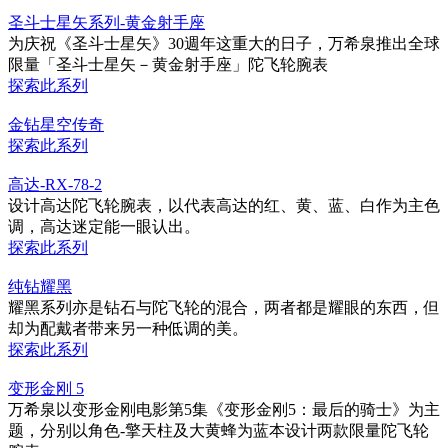
圣斗士星矢系列-黄金射手座
为庆祝《圣斗士星矢》30週年这重大的日子，万希泉推出全球
限量「圣斗士星矢－黄金射手座」陀飞轮腕表
探索此系列
金钻星空传奇
探索此系列
高达-RX-78-2
设计高达陀飞轮腕表，以代表高达的红、黄、蓝、白作为主色
调，高达迷定能一眼认出。
探索此系列
纯钻耀黑
耀黑系列亦是钻石与陀飞轮的混合，两者都是耀眼的东西，但
却为配戴者带来另一种低调的美。
探索此系列
变形金刚 5
万希泉以变形金刚电影第5集《变形金刚5：最后的骑士》为主
题，分别以角色-擎天柱及大黄蜂为蓝本设计两款限量陀飞轮