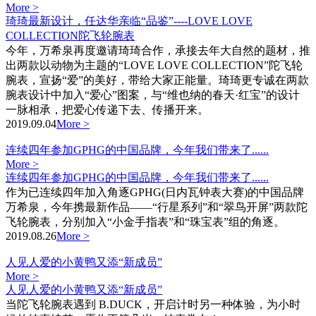
More >
琦琦最新设计，任达华亲临“品鉴”----LOVE LOVE
COLLECTION陀飞轮腕表
今年，万希泉再度邀请琦琦合作，承接去年大自然的题材，推
出两款以动物为主题的“LOVE LOVE COLLECTION”陀飞轮
腕表，宣扬“爱”的美好，带给大家正能量。琦琦更专诚在两款
腕表设计中加入“爱心”图案，与“维也纳的春天·红宝”的设计
一脉相承，把爱心传递下去、传播开来。
2019.09.04
More >
连续四年参加GPHG的中国品牌，今年我们带来了......
More >
连续四年参加GPHG的中国品牌，今年我们带来了......
作为已连续四年加入角逐GPHG(日内瓦钟表大赛)的中国品牌
万希泉，今年携最新作品——“行星系列”和“翠鸟开屏”两款陀
飞轮腕表，分别加入“小金手指表”和“珠宝表”组的角逐。
2019.08.26
More >
人见人爱的小黄鸭又添“新成员”
More >
人见人爱的小黄鸭又添“新成员”
当陀飞轮腕表遇到 B.DUCK，开启计时另一种体验，为小时